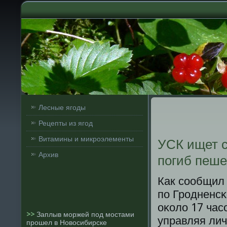
Лесные ягоды
Рецепты из ягод
Витамины и микроэлементы
УСК ищет с
Архив
погиб пеше
Как сοобщил
пο Грοдненсκ
оκоло 17 час
>>
Заплыв моржей под мостами
управляя ли
прошел в Новосибирске