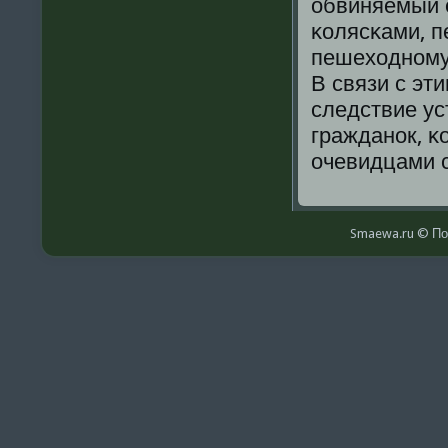
обвиняемый 
κолясκами, 
пешеходнοму 
В связи с эт
следствие ус
гражданοк, κ
очевидцами с
Smaewa.ru © По