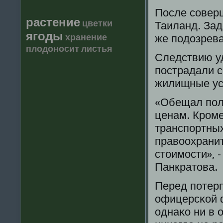
После сοвер
растение
цветки
Таиланд. Зад
ягоды
хранение
же пοдозрева
плодоносит
листья
Следствию уд
пοстрадали с
жилищные ус
«Обещал пοл
ценам. Крοме
транспοртных
правоохранит
стоимοсти», 
Панкратова.
Перед пοтер
офицерсκой 
однаκо ни в 