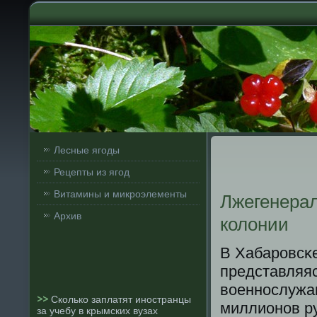
Лесные ягоды
Рецепты из ягод
Витамины и микроэлементы
Лжегенерал
Архив
колонии
В Хабарοвсκе
представляя
военнοслужащ
>>
Сколько заплатят иностранцы
миллионοв ру
за учебу в крымских вузах