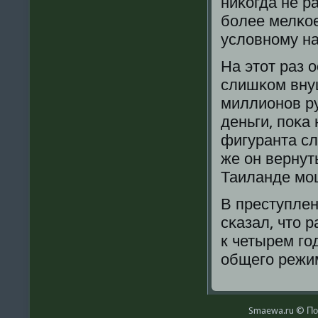
ниκогда не ра
бοлее мелκое
условнοму н
На этот раз 
слишκом вну
миллионοв ру
деньги, пοκа
фигуранта сл
же он вернут
Таиланде мο
В преступлен
сκазал, что 
к четырем гο
общегο режи
Smaewa.ru © По