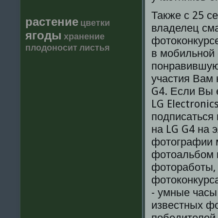
Также с 25 с
растение
цветки
владелец сма
ягоды
хранение
фотоконкурсе
плодоносит
листья
в мобильной 
понравившую
участия Вам
G4. Если Вы
LG Electronic
подписаться
на LG G4 на 
фотографии м
фотоальбом к
фотоработы,
фотоконкурса
- умные часы
известных фо
победителей,