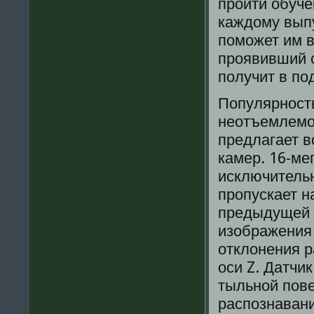
пройти обуч
каждому выпу
поможет им в
проявивший 
получит в по
Популярност
неотъемлемо
предлагает 
камер. 16-ме
исключительн
пропускает н
предыдущей 
изображения 
отклонения р
оси Z. Датчи
тыльной пов
распознавани