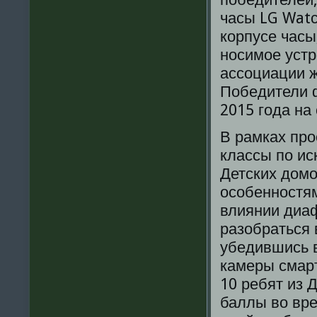
часы LG Watс
корпусе часы
носимое устр
ассоциации ж
Победители 
2015 года на 
В рамках про
классы по ис
Детских домо
особенностям
влиянии диаф
разобраться 
убедившись 
камеры смар
10 ребят из 
баллы во вре