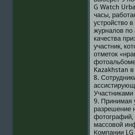
G Watсh Urba
часы, работа
устройство в
журналов по 
качества при
участник, ко
отметок «нра
фотоальбоме 
Kazakhstan в
8. Сотрудник
ассистирующи
Участниками 
9. Принимая 
разрешение н
фотографий,
массовой инф
Компании LG 