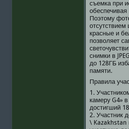
съемка при и
обеспечивая 
Поэтому фото
отсутствием
красные и бе
позволяет са
светочувстви
снимки в JPE
до 128ГБ изб
памяти.
Правила учас
1. Участнико
камеру G4» в
достигший 18
2. Участник 
\ Kazakhstan