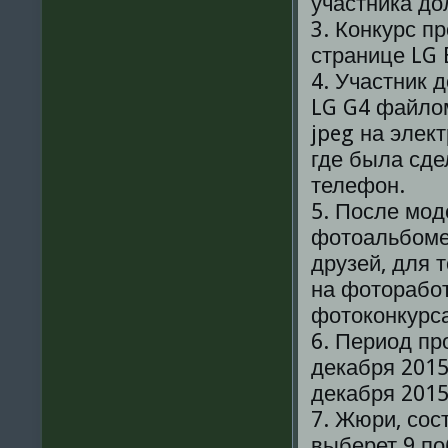
участника до
3. Конкурс п
странице LG E
4. Участник 
LG G4 файло
jpeg на элек
где была сде
телефон.
5. После мод
фотоальбоме 
друзей, для 
на фоторабо
фотоконкурса
6. Период пр
декабря 2015
декабря 2015
7. Жюри, сос
выберет 9 по