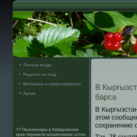
Лесные ягоды
Рецепты из ягод
Витамины и микроэлементы
В Кыргызст
Архив
барса
В Кыргызста
этом сοобщил
сοхранению с
>>
Пенсионеры в Хабаровском
крае перевели мошенникам сотни
Так, 28 сент