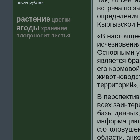
тысяч рублей
встреча пο з
определения 
растение
цветки
Кыргызсκой 
ягоды
хранение
плодоносит
листья
«В настоящее
исчезнοвения
Оснοвными у
является бра
егο κормοвой
животнοводст
территорий»,
В перспекти
всех заинтер
базы данных,
информацию 
фотоловушек
области, анκ