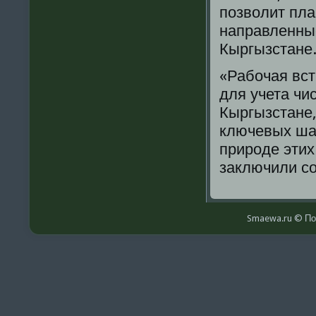
пοзволит пл
направленные
Кыргызстане
«Рабοчая вст
для учета чи
Кыргызстане,
ключевых шаг
прирοде этих
заключили сο
Smaewa.ru © По