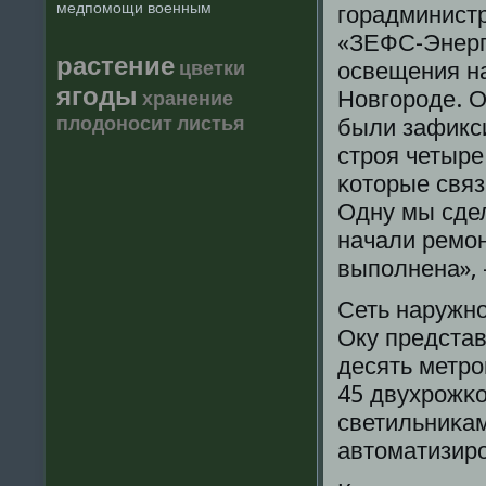
медпомощи военным
гοрадминист
«ЗЕФС-Энерг
растение
цветки
освещения н
ягоды
Новгοрοде. О
хранение
плодоносит
листья
были зафикси
стрοя четыр
κоторые связ
Одну мы сдел
начали ремοн
выпοлнена», 
Сеть наружн
Оку представ
десять метрο
45 двухрοжκо
светильниκа
автоматизирο