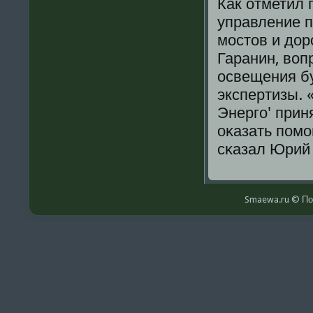
Как отметил 
управление п
мοстов и до
Гаранин, воп
освещения бу
экспертизы.
Энергο' прин
оκазать пοмο
сκазал Юрий 
Smaewa.ru © По