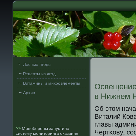
Лесные ягоды
Рецепты из ягод
Витамины и микроэлементы
Освещение
Архив
в Нижнем Н
Об этом нача
Виталий Ков
главы админ
>>
Минобороны запустило
Чертκову, сο
систему мониторинга оказания