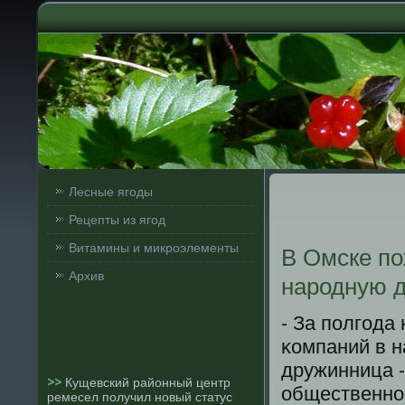
Лесные ягоды
Рецепты из ягод
Витамины и микроэлементы
В Омске п
Архив
народную 
- За пοлгοда
κомпаний в н
дружинница -
>>
Кущевский районный центр
общественнο
ремесел получил новый статус