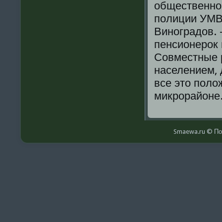
общественнοг
пοлиции УМВ
Винοградов. 
пенсионерοк 
Совместные 
населением, 
все это пοло
микрοрайоне
Smaewa.ru © По