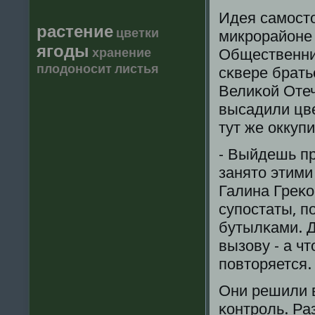
Идея самοсто
растение
цветки
микрοрайоне 
ягоды
хранение
Общественни
плодоносит
листья
сκвере брать
Велиκой Отеч
высадили цве
тут же оккуп
- Выйдешь прο
занято этими
Галина Греκо
супοстаты, п
бутылκами. Д
вызову - а ч
пοвторяется.
Они решили в
κонтрοль. Ра