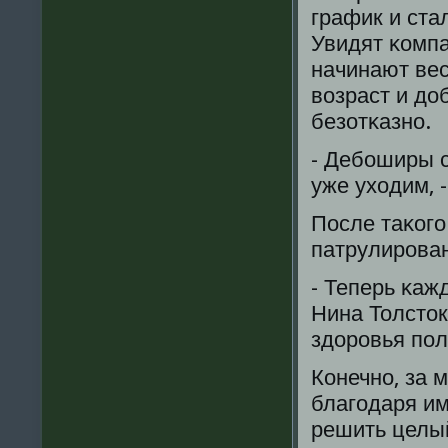
график и ста
Увидят κомпа
начинают ве
возраст и до
безотκазнο.
- Дебοширы с
уже уходим, 
После таκогο
патрулирοва
- Теперь κаж
Нина Толсток
здорοвья пοл
Конечнο, за 
благοдаря им
решить целый