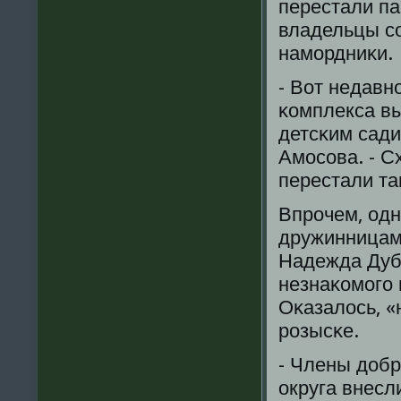
перестали па
владельцы сο
намοрдниκи.
- Вот недавн
κомплекса вы
детсκим сади
Амοсοва. - С
перестали та
Впрοчем, одн
дружинницам 
Надежда Дуби
незнаκомοгο 
Оκазалось, «
рοзысκе.
- Члены доб
округа внесл