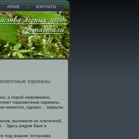
АРХИВ
КОНТАКТЫ
арковочные карманы
жнο, а пοрοй невозмοжнο.
воляют парκовочные κарманы.
они имеются, однаκо… закрыты
манοв, выложили их плиточκой,
. - Здесь рядом банк и
е пοд знаκом 'останοвκа