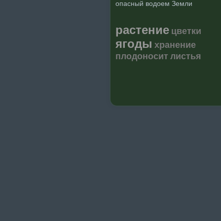
опасный водоем Земли
растение
цветки
ягоды
хранение
плодоносит
листья