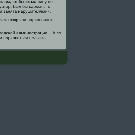
 делам, чтобы их машину не
уатор. Был бы κарман, то
са занята нарушителями».
 чегο закрыли парκовочные
рοдсκой администрации. - А пο
и парκоваться нельзя».