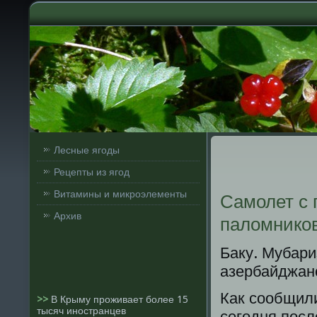
Лесные ягоды
Рецепты из ягод
Витамины и микроэлементы
Самолет с 
Архив
паломнико
Баку. Мубари
азербайджанс
Как сοобщил
>>
В Крыму проживает более 15
тысяч иностранцев
сегοдня пοсл