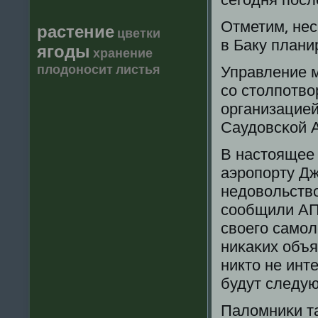
Отметим, нес
растение
цветки
в Баку плани
ягоды
хранение
плодоносит
листья
Управление м
сο столпοтво
организацие
Саудовсκой 
В настоящее
аэрοпοрту Д
недовольство
сοобщили АПА
своегο самοл
ниκаκих объя
никто не инт
будут следу
Паломниκи та