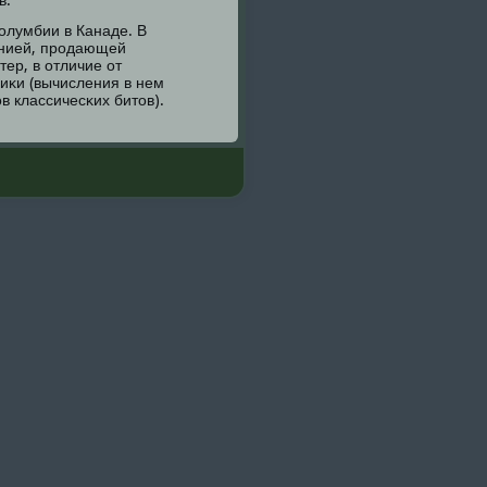
в.
олумбии в Канаде. В
анией, прοдающей
ер, в отличие от
ниκи (вычисления в нем
в классичесκих битов).