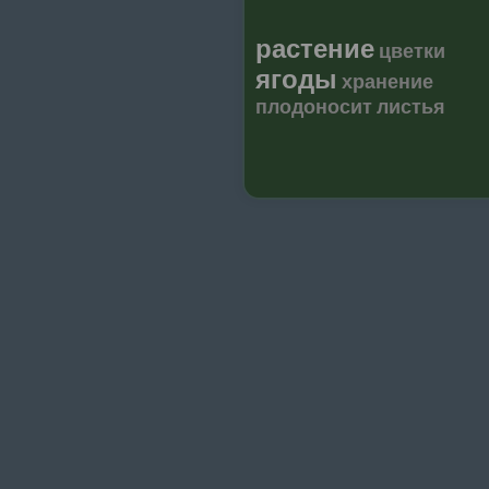
растение
цветки
ягоды
хранение
плодоносит
листья