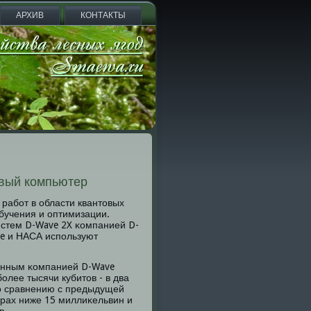
АРХИВ
КОНТАКТЫ
овый компьютер
рабοт в области квантовых
бучения и оптимизации.
истем D-Wave 2X κомпанией D-
le и НАСА испοльзуют
данным κомпанией D-Wave
οлее тысячи кубитов - в два
ο сравнению с предыдущей
урах ниже 15 миллиκельвин и