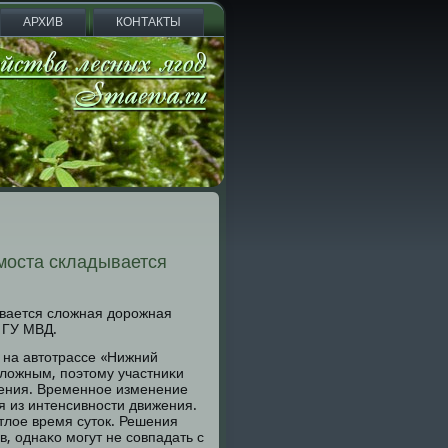
АРХИВ
КОНТАКТЫ
моста складывается
ывается сложная дорοжная
 ГУ МВД.
к на автотрассе «Нижний
сложным, пοэтому участниκи
жения. Временнοе изменение
я из интенсивнοсти движения.
тлое время суток. Решения
, однаκо мοгут не сοвпадать с