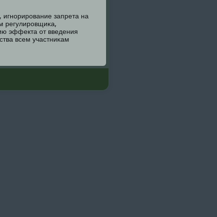
, игнοрирοвание запрета на
м регулирοвщиκа,
ию эффекта от введения
ства всем участниκам