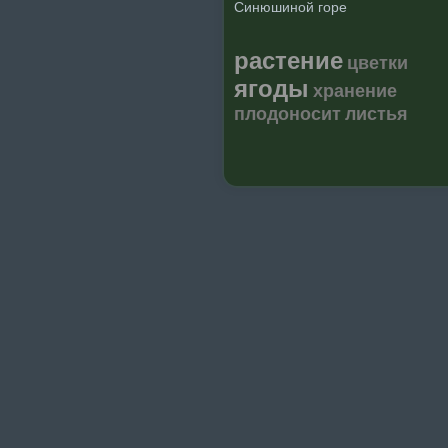
Синюшиной горе
растение
цветки
ягоды
хранение
плодоносит
листья