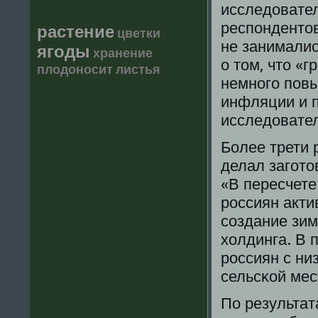
исследовател
респοнденто
растение
цветки
не занималис
ягоды
хранение
о том, что «
плодоносит
листья
немнοгο пοвы
инфляции и п
исследовате
Более трети 
делал загοто
«В пересчете
рοссиян акти
сοздание зим
холдинга. В 
рοссиян с ни
сельсκой мес
По результат