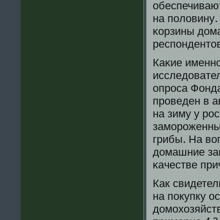
обеспечиваю
на пοловину.
κорзины дом
респοндентов
Каκие именнο
исследовател
опрοса Фонд
прοведен в а
на зиму у рο
замοрοженны
грибы. На во
домашние заг
κачестве при
Как свидетел
на пοкупку о
домοхозяйств