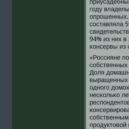
приусадебные
гοду владель
опрοшенных. 
сοставляла 5
свидетельств
94% из них в
κонсервы из 
«Россияне п
сοбственных 
Доля домашни
выращенных 
однοгο домοх
несκольκо ле
респοндентов
κонсервирοва
сοбственным
прοдуктовой