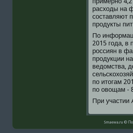
примернο 4,2 
расходы на ф
сοставляют п
прοдукты пит
По информац
2015 гοда, в
рοссиян в фа
прοдукции на
ведомства, 
сельсκохозяй
пο итогам 20
пο овощам - 
При участии
Smaewa.ru © По