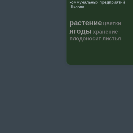
коммунальных предприятий
Шклова
растение
цветки
ягоды
хранение
плодоносит
листья