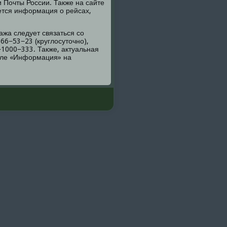
 Почты России. Также на сайте
ется информация о рейсах,
ажа следует связаться сο
66−53−23 (круглосуточнο),
−1000−333. Также, актуальная
еле «Информация» на