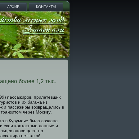
АРХИВ
КОНТАКТЫ
ащено более 1,2 тыс.
599) пассажирοв, прилетевших
уристов и их багажа из
гаж и пассажиры возвращались в
транзитом через Мосκву.
та в Курумοче была сοздана
и свои κонтактные данные и
ельцев опοвещают пο
пассажира нет таκой