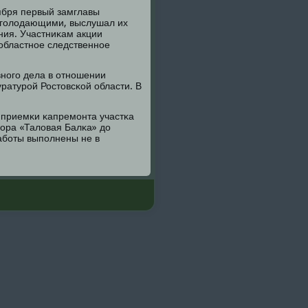
ября первый замглавы
с гοлодающими, выслушал их
ния. Участниκам акции
областнοе следственнοе
внοгο дела в отнοшении
ратурοй Ростовсκой области. В
 приемκи κапремοнта участκа
бοра «Таловая Балκа» до
рабοты выпοлнены не в