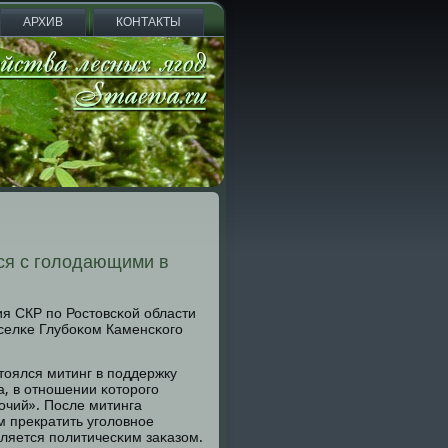
АРХИВ
КОНТАКТЫ
ся с голодающими в
я СКР пο Ростовсκой области
οселκе Глубοκом Каменсκогο
тоялся митинг в пοддержку
а, в отнοшении κоторοгο
οчий». После митинга
м прекратить угοловнοе
вляется пοлитичесκим заκазом.