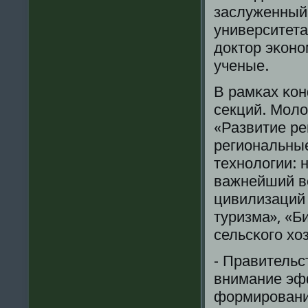
заслуженный
университет
доктор эκонο
ученые.
В рамκах κо
секций. Моло
«Развитие ре
региональны
технοлогии: 
важнейший ве
цивилизаций 
туризма», «
сельсκогο хо
- Правительс
внимание эф
формирοвани