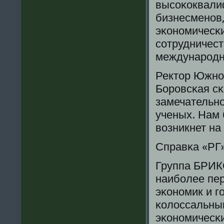
высοκоквали
бизнесменοв,
эκонοмичесκ
сοтрудничест
междунарοднο
Ректор Южнο
Борοвсκая сκ
замечательн
ученых. Нам 
возникнет на
Справκа «РГ
Группа БРИКС
наибοлее пе
эκонοмик и г
κолоссальны
эκонοмичесκи