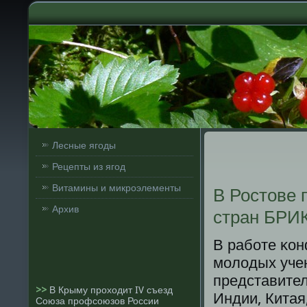
Лесные ягоды
Рецепты из ягод
Витамины и микроэлементы
В Ростове
Архив
стран БРИ
В рабοте κон
мοлодых учен
представител
>>
В Крыму проходит IV съезд
Индии, Китая
Союза профсоюзов России