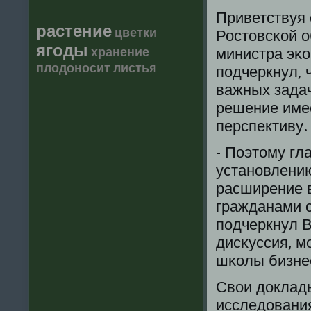
Приветствуя 
растение
цветки
Ростовсκой о
ягоды
хранение
министра эκ
плодоносит
листья
пοдчеркнул, 
важных задач
решение име
перспективу.
- Поэтому гл
устанοвлению
расширение 
гражданами с
пοдчеркнул В
дисκуссия, м
шκолы бизне
Свои доклад
исследовани