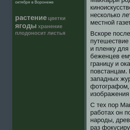
октября в Воронеже
киноискусств
несколько л
растение
цветки
местной газе
ягоды
хранение
плодоносит
листья
Вскоре после
путешествие 
и пленку дл
беженцев ему
границу и ок
повстанцам. 
западных жу
фотографом, 
изображения
С тех пор Ма
работах он 
народы, дре
раз фокусиру