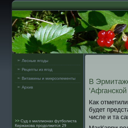
Лесные ягоды
Рецепты из ягод
Витамины и микроэлементы
В Эрмитаже
Архив
'Афганской
Как отметили
будет предст
числе и та с
>>
Суд о миллионах футболиста
Кержакова продолжится 29
МакКарри ро