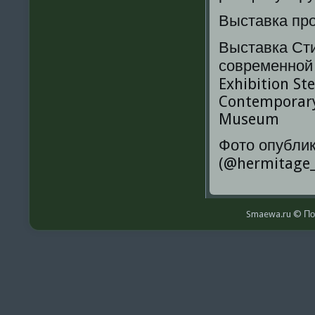
Выставка про
Выставка Ст
современной
Exhibition S
Contemporary
Museum
Фото опубли
(@hermitage_
Smaewa.ru © По