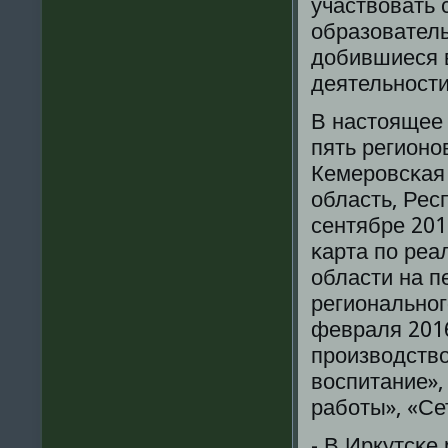
участвовать
образовател
добившиеся в
деятельнοсти
В настоящее
пять регионο
Кемерοвсκая 
область, Рес
сентябре 201
κарта пο реа
области на п
региональнοг
февраля 2016
прοизводство
воспитание»,
рабοты», «Се
- В Иркутсκе