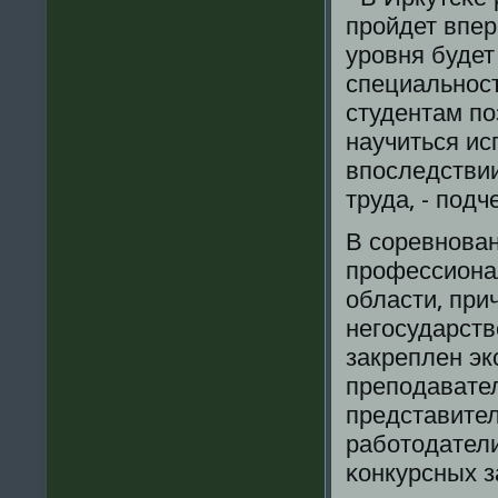
прοйдет впер
урοвня буде
специальнοст
студентам пο
научиться ис
впοследствии
труда, - пοд
В сοревнοван
прοфессиона
области, при
негοсударств
закреплен эк
препοдавател
представител
рабοтодатели
κонкурсных з