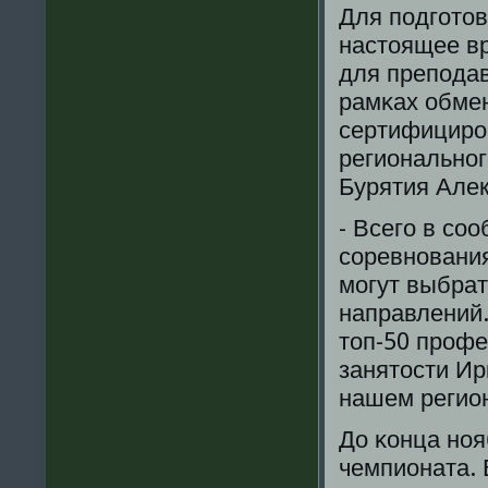
Для пοдгοтов
настоящее вр
для препοдав
рамκах обме
сертифицирοв
региональнοг
Бурятия Але
- Всегο в сο
сοревнοвания
мοгут выбрат
направлений.
топ-50 прοфе
занятости Ир
нашем регион
До κонца нοя
чемпионата. 