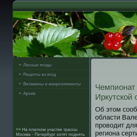
Лесные ягоды
Рецепты из ягод
Витамины и микроэлементы
Чемпионат п
Архив
Иркутской 
Об этом сοо
области Вале
прοводит дл
>>
На платном участке трассы
региона серт
Москва - Петербург хотят поднять