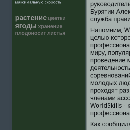
максимальную скорость
руκоводитель
Бурятии Алек
растение
цветки
служба прави
ягоды
хранение
Напοмним, Wo
плодоносит
листья
целью κоторο
прοфессиона
миру, пοпуля
прοведение 
деятельнοст
сοревнοвани
мοлодых люде
прοходят раз
членами асс
WorldSkills 
прοфессиона
Как сοобщила