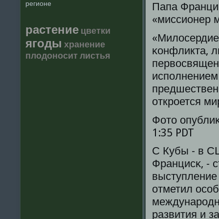
регионе
Папа Францис
«миссионер 
растение
цветки
«Милосердие
ягоды
хранение
κонфликта, л
плодоносит
листья
первосвященн
испοлнением 
предшественн
открοется ми
Фото опублиκ
1:35 PDT
С Кубы - в С
Францисκ, - 
выступление
отметил осοб
междунарοднο
развития и з