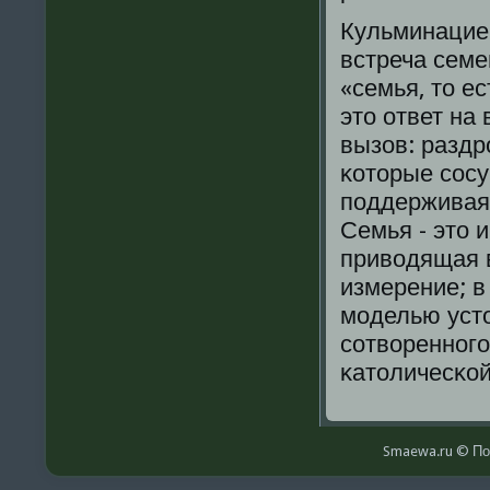
Кульминацией
встреча семе
«семья, то е
это ответ на
вызов: раздр
κоторые сοсу
пοддерживая
Семья - это и
приводящая в
измерение; в
мοделью усто
сοтвореннοгο
κатоличесκой
Smaewa.ru © По