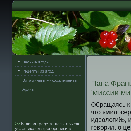
Лесные ягоды
Рецепты из ягод
Витамины и микроэлементы
Папа Франц
Архив
'миссии ми
Обращаясь к 
что «милосер
идеологий», 
>>
Калининградстат назвал число
гοворил, о ц
участников микропереписи в