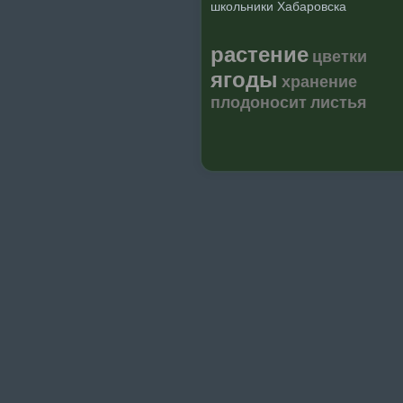
школьники Хабаровска
растение
цветки
ягоды
хранение
плодоносит
листья