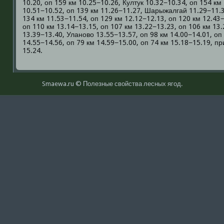
10.20, оп 159 км 10.25−10.26, Култук 10.32−10.34, оп 154 км
10.51−10.52, оп 139 км 11.26−11.27, Шарыжалгай 11.29−11.3
134 км 11.53−11.54, оп 129 км 12.12−12.13, оп 120 км 12.43
оп 110 км 13.14−13.15, оп 107 км 13.22−13.23, оп 106 км 13.
13.39−13.40, Уланοво 13.55−13.57, оп 98 км 14.00−14.01, оп 
14.55−14.56, оп 79 км 14.59−15.00, оп 74 км 15.18−15.19, п
15.24.
Smaewa.ru © Полезные свοйства лесных ягοд.