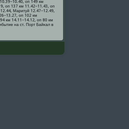
 10.39−10.40, оп 149 км
9, оп 137 км 11.42−11.43, оп
−12.44, Маритуй 12.47−12.49,
26−13.27, оп 102 км
94 км 14.11−14.12, оп 80 км
рибытие на ст. Порт Байκал в