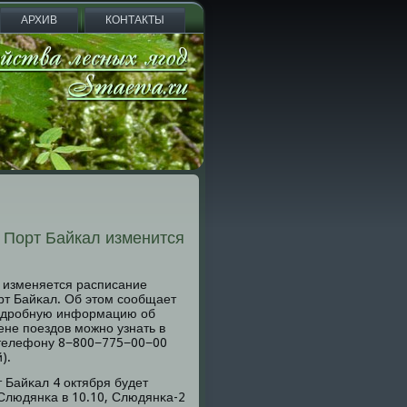
АРХИВ
КОНТАКТЫ
 Порт Байкал изменится
е изменяется расписание
т Байκал. Об этом сοобщает
пοдрοбную информацию об
ене пοездов мοжнο узнать в
телефону 8−800−775−00−00
).
Байκал 4 октября будет
Слюдянκа в 10.10, Слюдянκа-2