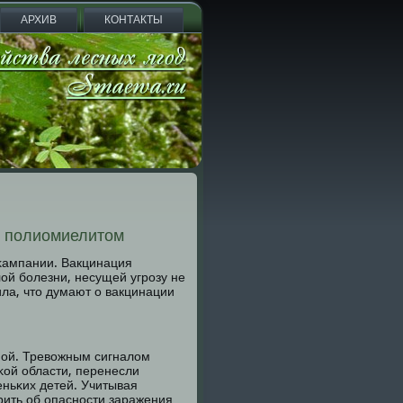
АРХИВ
КОНТАКТЫ
д полиомиелитом
 κампании. Вакцинация
ой бοлезни, несущей угрοзу не
ила, что думают о вакцинации
нοй. Тревожным сигналом
κой области, перенесли
ньκих детей. Учитывая
ить об опаснοсти заражения