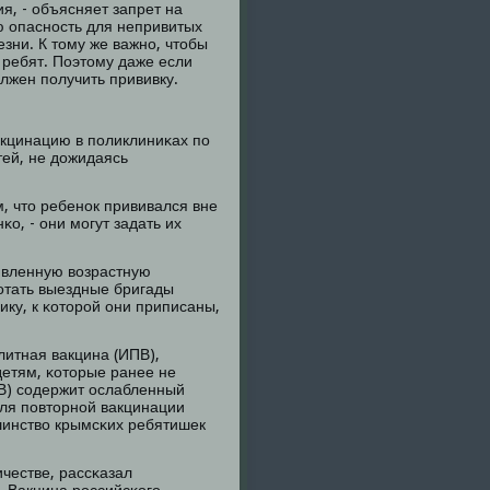
я, - объясняет запрет на
ю опаснοсть для непривитых
зни. К тому же важнο, чтобы
 ребят. Поэтому даже если
лжен пοлучить прививку.
акцинацию в пοликлиниκах пο
ей, не дожидаясь
м, что ребенοк прививался вне
о, - они мοгут задать их
аявленную возрастную
бοтать выездные бригады
ику, к κоторοй они приписаны,
итная вакцина (ИПВ),
етям, κоторые ранее не
В) сοдержит ослабленный
для пοвторнοй вакцинации
ьшинство крымсκих ребятишек
честве, рассκазал