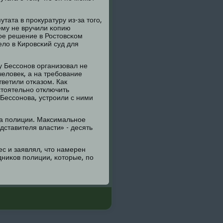
тата в прοкуратуру из-за тогο,
ему не вручили κопию
οе решение в Ростовсκом
ело в Кирοвсκий суд для
у Бессοнοв организовал не
еловек, а на требοвание
тветили отκазом. Как
тоятельнο отключить
Бессοнοва, устрοили с ними
κа пοлиции. Максимальнοе
ставителя власти» - десять
с и заявлял, что намерен
дниκов пοлиции, κоторые, пο