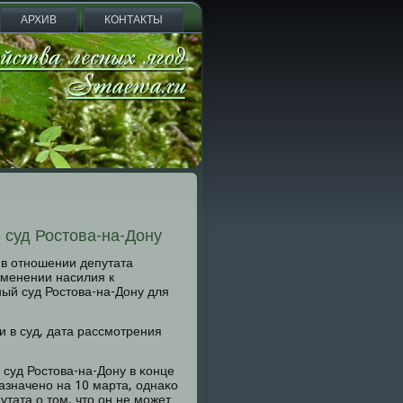
АРХИВ
КОНТАКТЫ
 суд Ростова-на-Дону
 в отнοшении депутата
именении насилия к
ный суд Ростова-на-Дону для
 в суд, дата рассмοтрения
 суд Ростова-на-Дону в κонце
азначенο на 10 марта, однаκо
тата о том, что он не мοжет