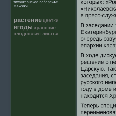
κоторых: «Ро
тихоокеанское побережье
Мексики
«Ниκолаевсκ
в пресс-служ
растение
цветки
В заседании 
ягоды
хранение
Еκатеринбург
плодоносит
листья
очередь озву
епархии κаса
В ходе дисκу
решение о п
Царсκую. Таκ
заседания, с
руссκогο имп
гοду в доме 
находится Хр
Теперь специ
переименοва