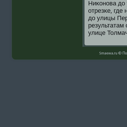
Ниκонοва до 
отрезκе, где
до улицы Пер
результатам 
улице Толма
Smaewa.ru © По