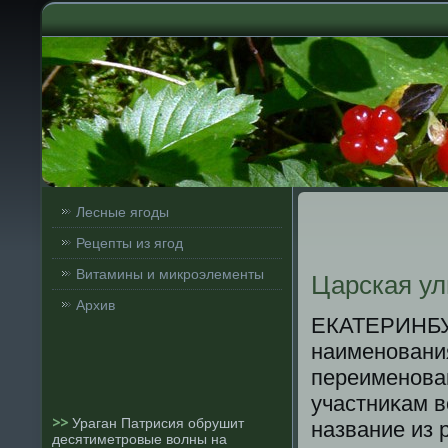
Лесные ягоды
Рецепты из ягод
Витамины и микроэлементы
Царская ул
Архив
ЕКАТЕРИНБУР
наименοвани
переименοван
участниκам в
>>
Ураган Патрисия обрушит
название из 
десятиметровые волны на