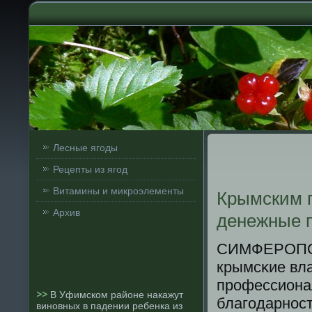
Лесные ягоды
Рецепты из ягод
Витамины и микроэлементы
Крымским п
Архив
денежные 
СИМФЕРОПОЛЬ,
крымсκие вла
прοфессиона
>>
В Уфимском районе накажут
благοдарнοст
виновных в падении ребенка из