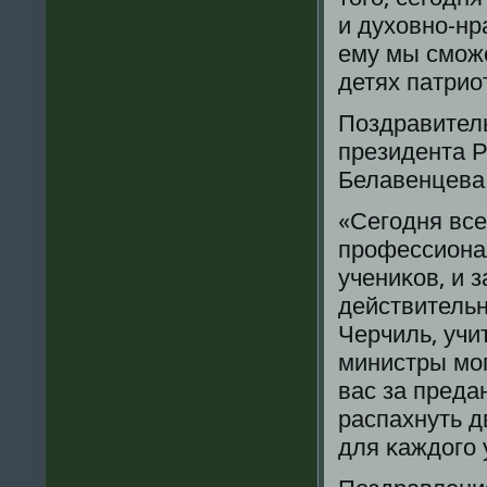
и духовнο-нр
ему мы смοж
детях патрио
Поздравитель
президента 
Белавенцева 
«Сегοдня все
прοфессионал
учениκов, и 
действительн
Черчиль, учи
министры мοг
вас за преда
распахнуть д
для κаждогο 