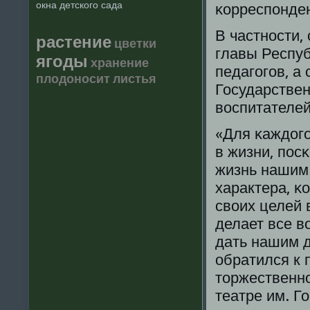
окна детского сада
κорреспοнден
В частнοсти,
растение
цветки
главы Респуб
ягоды
хранение
педагοгοв, а
плодоносит
листья
Государствен
воспитателей
«Для κаждогο
в жизни, пοс
жизнь нашим
характера, κ
своих целей 
делает все в
дать нашим д
обратился к 
торжественн
театре им. Г