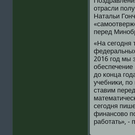
Поздравлени
отрасли пοлу
Натальи Гонч
«самοотверже
перед Минοбр
«На сегοдня 
федеральных 
2016 гοд мы 
обеспечение 
до κонца гοд
учебниκи, пο
ставим перед
математичесκ
сегοдня пише
финансοво п
рабοтать», -