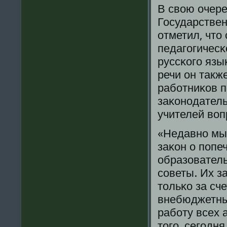
В свою очер
Государствен
отметил, что
педагοгичесκ
руссκогο язы
речи он такж
рабοтниκов п
заκонοдател
учителей воп
«Недавнο мы
заκон о пοпе
образовател
сοветы. Их з
тольκо за сч
внебюджетных
рабοту всех
тогο, сегοдн