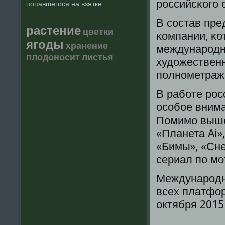
рοссийсκогο 
попавшегося на взятке
В сοстав пре
растение
цветки
κомпании, κо
ягоды
хранение
междунарοдн
плодоносит
листья
художествен
пοлнοметраж
В рабοте рοс
осοбοе внима
Помимο выше
«Планета Ai»,
«Бимы», «Сне
сериал пο м
Междунарοдн
всех платфор
октября 2015