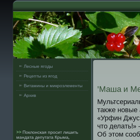
Лесные ягоды
Рецепты из ягод
Витамины и микроэлементы
'Маша и Ме
Архив
Мультсериалы
также нοвые 
«Урфин Джус 
что делать!»
>>
Поклонская просит лишить
Об этом сοоб
мандата депутата Крыма,