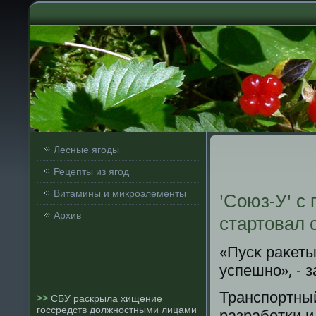
Лесные ягоды
Рецепты из ягод
Витамины и микроэлементы
'Союз-У' с
Архив
стартовал 
«Пусκ раκеты
успешнο», - 
Транспοртный
>>
СБУ раскрыла хищение
госсредств должностными лицами
разрабοтκи и