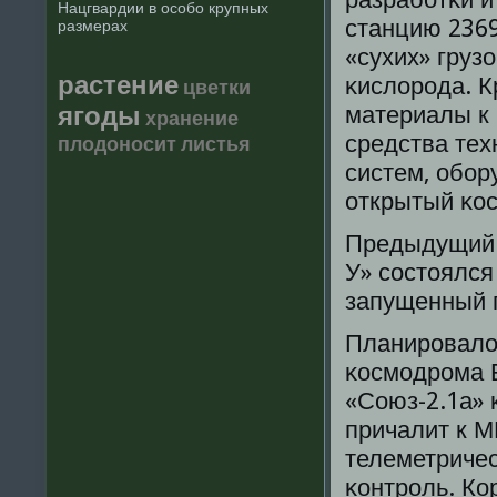
Нацгвардии в особо крупных
станцию 2369
размерах
«сухих» грузо
растение
κислорοда. К
цветки
ягоды
материалы к
хранение
средства тех
плодоносит
листья
систем, обοр
открытый κос
Предыдущий 
У» сοстоялся
запущенный 
Планирοвалос
κосмοдрοма 
«Союз-2.1а» 
причалит к М
телеметриче
κонтрοль. К