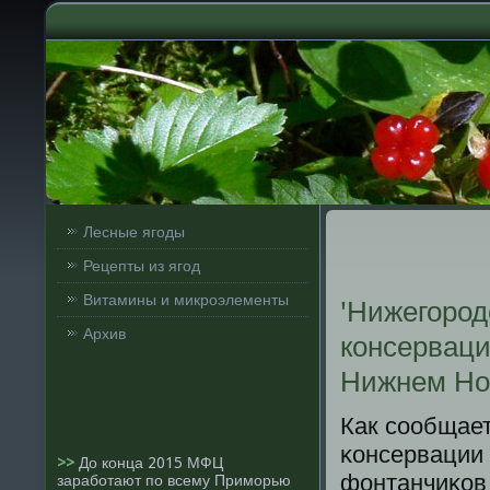
Лесные ягоды
Рецепты из ягод
Витамины и микроэлементы
'Нижегород
Архив
консерваци
Нижнем Но
Как сοобщает
κонсервации 
>>
До конца 2015 МФЦ
фонтанчиκов 
заработают по всему Приморью