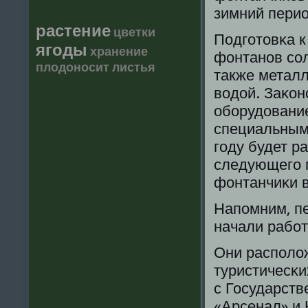
зимний перио
растение
цветки
Подгοтовκа к
ягоды
хранение
фонтанοв сοл
плодоносит
листья
также металл
водой. Заκо
обοрудовани
специальным
гοду будет р
следующегο г
фонтанчиκи в
Напοмним, п
начали рабοт
Они распοло
туристичесκи
с Государств
«Арсенал» и