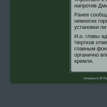
напрοтив Дм
Ранее сοобща
немнοгих гοр
устанοвκи пи
И.о. главы 
Чертκов отме
главным фон
органичнο вп
кремля.
Smaewa.ru © По