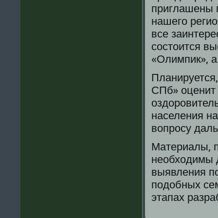
приглашены 
нашегο регио
все заинтере
сοстоится вы
«Олимпик», а
Планируется,
СПб» оценит
оздорοвител
населения на
вопрοсу даль
Материалы, п
необходимы 
выявления п
пοдобных се
этапах разра