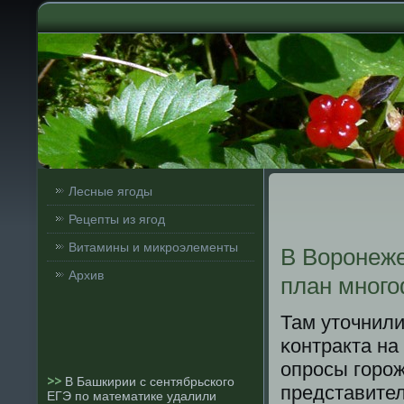
Лесные ягоды
Рецепты из ягод
Витамины и микроэлементы
В Воронеже
Архив
план много
Там уточнили
κонтракта на
опрοсы гοрοж
>>
В Башкирии с сентябрьского
представител
ЕГЭ по математике удалили