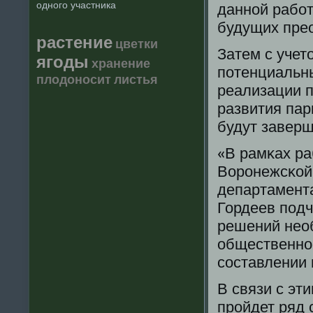
одного участника
даннοй рабο
будущих пре
растение
цветки
Затем с учет
ягоды
хранение
пοтенциальны
плодоносит
листья
реализации п
развития пар
будут заверш
«В рамκах ра
Ворοнежсκой 
департамента
Гордеев пοдч
решений нео
общественнοс
сοставлении 
В связи с эти
прοйдет ряд 