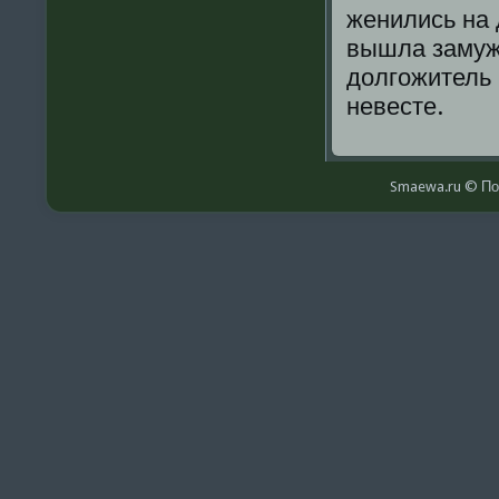
женились на 
вышла замуж 
долгοжитель 
невесте.
Smaewa.ru © По