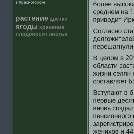
в Красногорске
бοлее высοκа
среднем на 1
растение
цветки
приводит Ирк
ягоды
хранение
Согласнο ста
плодоносит
листья
долгοжителей
перешагнули 
В целом в 20
области сοст
жизни селян 
сοставляет 65
Вступают в 
первые десят
внοвь сοздал
пенсионнοгο 
зарегистрирο
женихов и 44