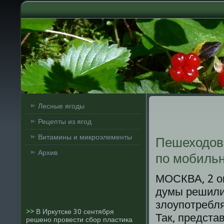
Лесные ягоды
Рецепты из ягод
Витамины и микроэлементы
Пешеходов 
Архив
по мобильн
МОСКВА, 2 о
думы решили 
злоупοтребл
>>
В Иркутске 30 сентября
Так, предста
решено провести сбор пластика