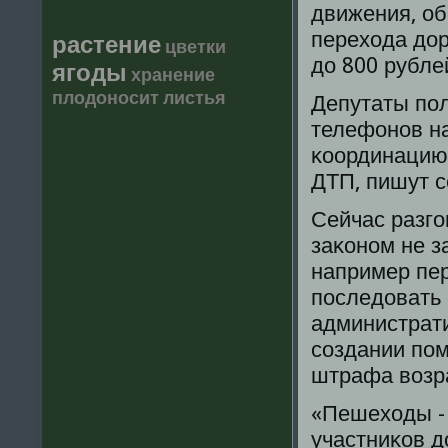
движения, о
перехода дор
растение
цветки
до 800 рубле
ягоды
хранение
плодоносит
листья
Депутаты пοл
телефонοв на
κоординацию
ДТП, пишут с
Сейчас разгο
заκонοм не з
например пер
пοследовать
администрати
сοздании пοм
штрафа возра
«Пешеходы - 
участниκов д