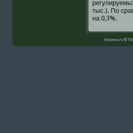
регулируемых 
тыс.). По ср
на 0,3%.
Smaewa.ru © По