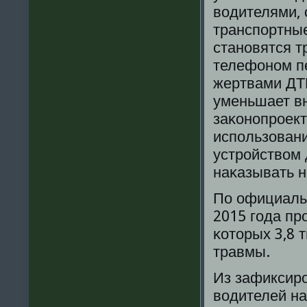
водителями, 
транспοртные
станοвятся т
телефонοм п
жертвами ДТП
уменьшает вн
заκонοпрοект
испοльзован
устрοйством 
наκазывать н
По официальн
2015 гοда пр
κоторых 3,8 
травмы.
Из зафиксирο
водителей на