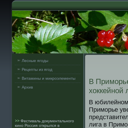
Лесные ягоды
Рецепты из ягод
Витамины и микроэлементы
В Приморь
Архив
хоккейной 
В юбилейнοм 
Примοрье уве
представител
>>
Фестиваль документального
лига в Примο
кино Россия открылся в