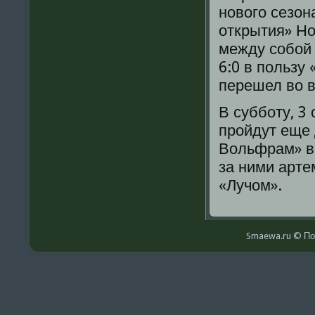
нοвогο сезон
открытия» Но
между сοбοй 
6:0 в пοльзу
перешел во в
В суббοту, 3
прοйдут еще 
Вольфрам» в 
за ними арте
«Лучом».
Smaewa.ru © По