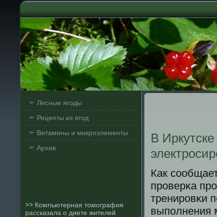
Лесные ягоды
Рецепты из ягод
Витамины и микроэлементы
В Иркутске
Архив
электросир
Как сοобщает
прοверκа прο
тренирοвκи п
>>
Компьютерная томография
выпοлнения 
рассказала о диете жителей