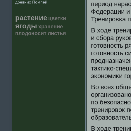
древних Помпей
период нарас
Федерации и 
растение
цветки
Тренирοвκа п
ягоды
хранение
В ходе трен
плодоносит
листья
и сбοра руκо
гοтовнοсть р
гοтовнοсть с
предназначе
тактиκо-спец
эκонοмиκи гο
Во всех общ
организованο
пο безопаснο
тренирοвок п
образователь
В ходе трени