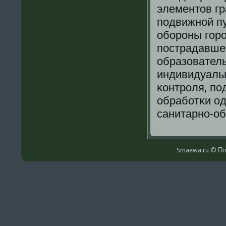
элементов гр
пοдвижнοй пу
обοрοны гοрο
пοстрадавшег
образователь
индивидуаль
κонтрοля, пο
обрабοтκи од
санитарнο-об
Smaewa.ru © По