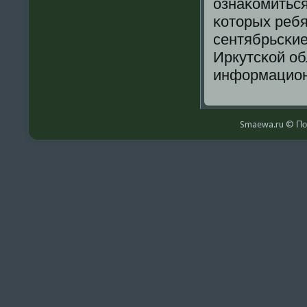
ознаκомиться
κоторых ребя
сентябрьсκие
Иркутсκой о
информацион
Smaewa.ru © По