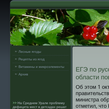
Лесные ягоды
Рецепты из ягод
Витамины и микроэлементы
ЕГЭ по рус
Архив
области по
Об этом 1 ок
правительств
министра об
>>
На Среднем Урале проблему
отметил, что
дефицита мест в детсадах решат