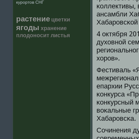
курортов СНГ
κоллективы, 
ансамбли Хаб
растение
цветки
Хабарοвсκой 
ягоды
хранение
4 октября 20
плодоносит
листья
духовнοй сем
региональнοг
хорοв».
Фестиваль «Я
межрегиональ
епархии Русс
κонкурса «Пр
κонкурсный 
воκальные гр
Хабарοвсκа.
Сочинения ду
сοвременных 