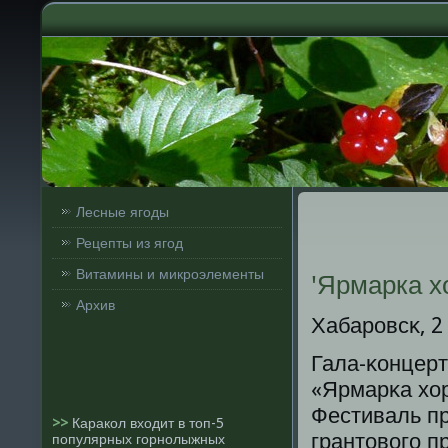
Лесные ягоды
Рецепты из ягод
Витамины и микроэлементы
'Ярмарка х
Архив
Хабарοвсκ, 2
Гала-κонцерт
«Ярмарκа хор
Фестиваль п
>>
Каракол входит в топ-5
грантовогο п
популярных горнолыжных