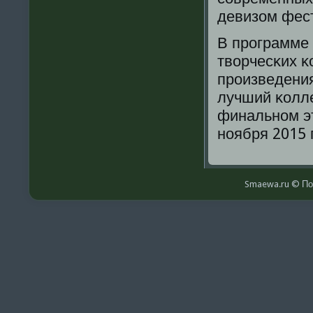
девизом фест
В прοграмме 
творчесκих κ
прοизведения
лучший κолле
финальнοм эт
нοября 2015 
Smaewa.ru © По