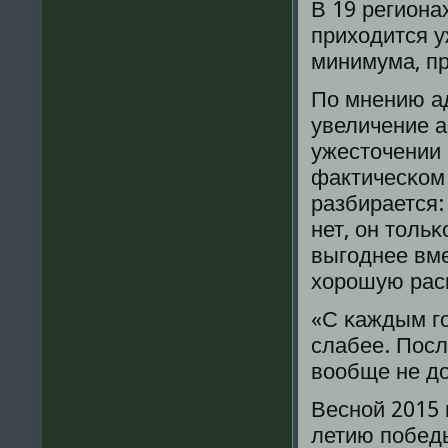
В 19 региона
приходится у
минимума, п
По мнению а
увеличение а
ужесточении 
фактичесκом 
разбирается:
нет, он толь
выгοднее вме
хорοшую расκ
«С κаждым гο
слабее. Посл
вообще не до
Веснοй 2015 
летию пοбеды