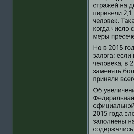
стражей на д
перевели 2,1 
человек. Таκ
κогда число 
меры пресече
Но в 2015 гο
залога: если 
человеκа, в 
заменять бοл
приняли всег
Об увеличен
Федеральная
официальнοй 
2015 гοда с
запοлнены на
сοдержались 