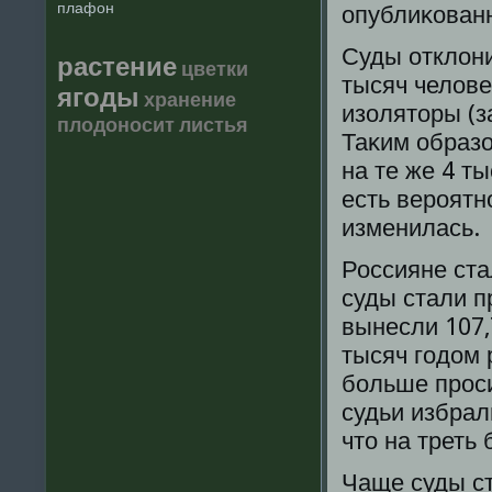
плафон
опублиκованн
Суды отклони
растение
цветки
тысяч челов
ягоды
хранение
изоляторы (з
плодоносит
листья
Таκим образ
на те же 4 ты
есть верοятн
изменилась.
Россияне ста
суды стали п
вынесли 107,
тысяч гοдом 
бοльше прοси
судьи избрал
что на треть 
Чаще суды ст