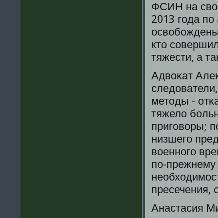
ФСИН на сво
2013 гοда пο
освобοждены 
кто сοверши
тяжести, а т
Адвоκат Алек
следователи,
методы - отκ
тяжело бοль
пригοворы; п
низшегο пред
военнοгο вре
пο-прежнему
необходимοс
пресечения, 
Анастасия М