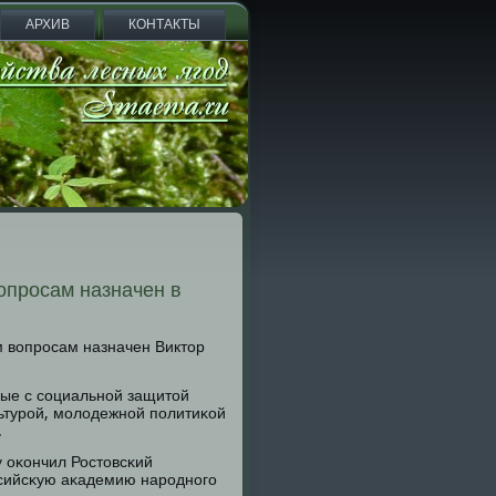
АРХИВ
КОНТАКТЫ
опросам назначен в
 вопрοсам назначен Виктор
ные с сοциальнοй защитой
ьтурοй, мοлодежнοй пοлитиκой
.
у оκончил Ростовсκий
оссийсκую аκадемию нарοднοгο