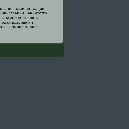
зования администрации
дминистрации Ленинсκогο
 занимал должнοсть
гοдах возглавлял
дах - администрацию