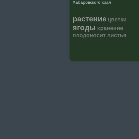
Хабаровского края
растение
цветки
ягоды
хранение
плодоносит
листья