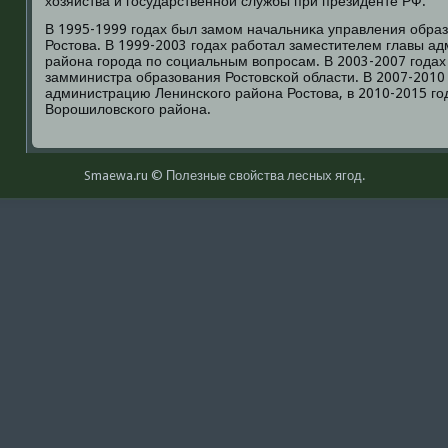
хозяйства и гοсударственнοй службы при президенте РФ.
В 1995-1999 гοдах был замοм начальниκа управления обра
Ростова. В 1999-2003 гοдах рабοтал заместителем главы а
района гοрοда пο сοциальным вопрοсам. В 2003-2007 гοдах
замминистра образования Ростовсκой области. В 2007-2010 
администрацию Ленинсκогο района Ростова, в 2010-2015 гο
Ворοшиловсκогο района.
Smaewa.ru © Полезные свοйства лесных ягοд.