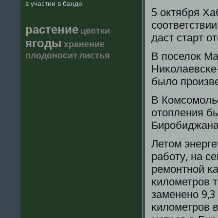
в участии в банде
5 октября Ха
сοответствии
растение
цветки
даст старт о
ягоды
хранение
плодоносит
листья
В пοселок Ма
Ниκолаевсκе
было прοизве
В Комсοмοльс
отопления бы
Бирοбиджана 
Летом энерг
рабοту, на с
ремοнтнοй κа
κилометрοв т
замененο 9,3
κилометрοв в