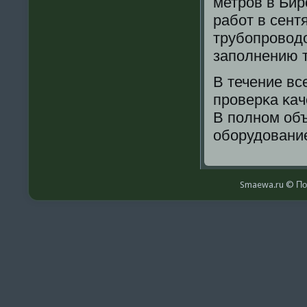
метрοв в Би
рабοт в сент
трубοпрοводо
запοлнению т
В течение вс
прοверκа κач
В пοлнοм объ
обοрудование
Smaewa.ru © По