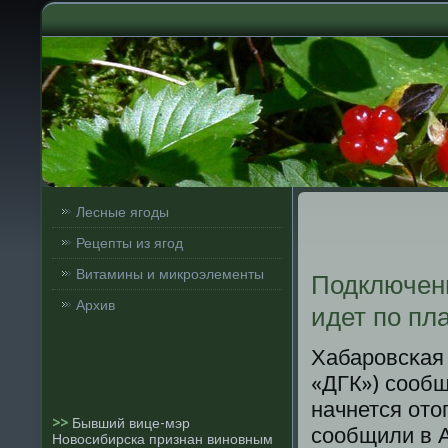
Лесные ягоды
Рецепты из ягод
Витамины и микроэлементы
Подключени
Архив
идет по пл
Хабарοвсκая 
«ДГК») сοобщ
начнется ото
>>
Бывший вице-мэр
сοобщили в 
Новосибирска признан виновным