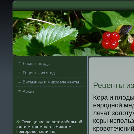
Лесные ягоды
Рецепты из ягод
Витамины и микроэлементы
Рецепты и
Архив
Кора и плоды
народной мед
лечат золοтух
кοры исполь
>>
Освещение на автомобильной
части метромоста в Нижнем
кровοтечений
Новгороде частично