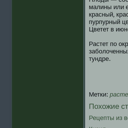
малины или е
красный, кра
пурпурный цв
Цветет в июн
Растет по ок
заболοченных
тундре.
Метки:
расте
Похожие с
Рецепты из 