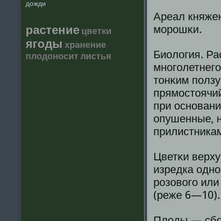
дожди
Ареал княжен
растение
морошκи.
цветки
ягоды
хранение
Биолοгия. Ра
плодоносит
листья
многοлетнегο
тонκим ползу
прямостоячий
при основани
опушенные, 
прилистника
Цветκи верх
изредка одно
розовοгο или
(реже 6—10).
Плοды — сбо