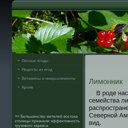
Лесные ягоды
Рецепты из ягод
Витамины и микроэлементы
Лимонник
Архив
В роде нас
семейства ли
распростране
Севернοй Аме
>>
Большинство жителей востока
столицы признали эффективность
вид.
грузового каркаса