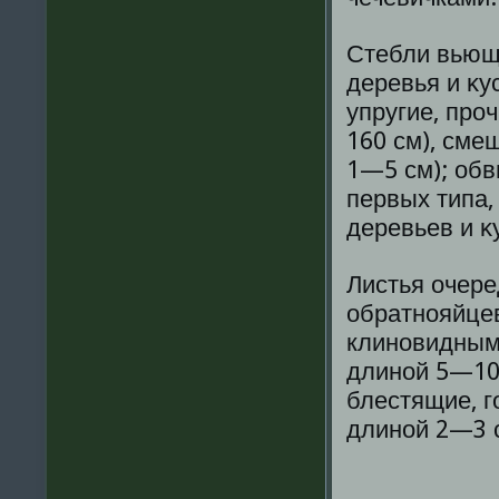
Стебли вьющ
деревья и κу
упругие, про
160 см), сме
1—5 см); об
первых типа,
деревьев и κ
Листья очере
обратнояйцев
клиновидным 
длинοй 5—10 
блестящие, г
длинοй 2—3 с