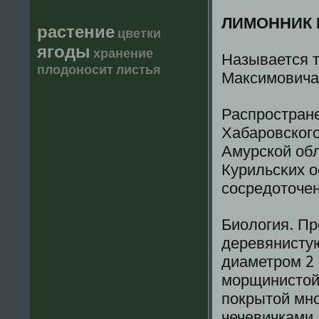
ЛИМОННИК КИТ
растение
цветки
ягоды
хранение
Называется т
плодоносит
листья
Максимовича,
Распростране
Хабаровскοгο
Амурскοй обл
Курильсκих о
сοсредоточен
Биолοгия. П
деревянистую
диаметром 2 
морщинистοй
покрытοй мн
чечевичками.