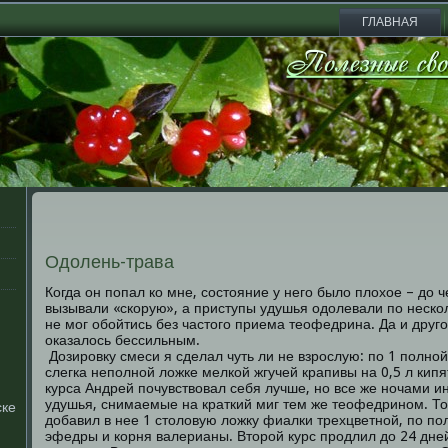
ГЛАВНАЯ
Одолень-трава
Когда он попал ко мне, состояние у него было плохое – до 
вызывали «скорую», а приступы удушья одолевали по нескол
не мог обойтись без частого приема теофедрина. Да и дру
оказалось бессильным.
Дозировку смеси я сделал чуть ли не взрослую: по 1 полной
слегка неполной ложке мелкой жгучей крапивы на 0,5 л кип
курса Андрей почувствовал себя лучше, но все же ночами и
удушья, снимаемые на краткий миг тем же теофедрином. Тог
ске
добавил в нее 1 столовую ложку фиалки трехцветной, по по
эфедры и корня валерианы. Второй курс продлил до 24 дней