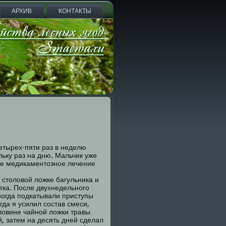
АРХИВ
КОНТАКТЫ
четырех-пяти раз в неделю
ьку раз на дню. Мальчик уже
гое медикаментозное лечение
 столовой ложке багульника и
ятка. После двухнедельного
ногда подкатывали приступы
да я усилил состав смеси,
ловине чайной ложки травы
, затем на десять дней сделал