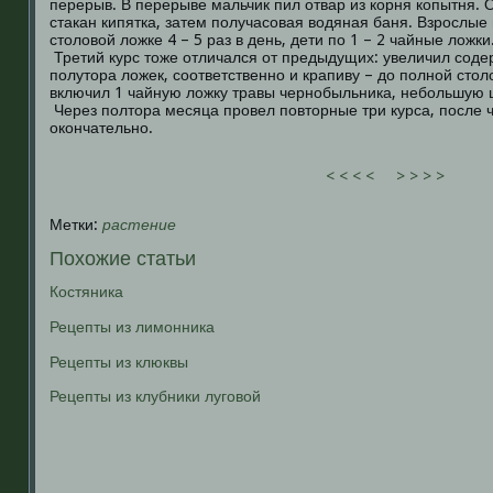
перерыв. В перерыве мальчик пил отвар из корня копытня. От
стакан кипятка, затем получасовая водяная баня. Взрослые 
столовой ложке 4 – 5 раз в день, дети по 1 – 2 чайные ложки
Третий курс тоже отличался от предыдущих: увеличил соде
полутора ложек, соответственно и крапиву – до полной сто
включил 1 чайную ложку травы чернобыльника, небольшую 
Через полтора месяца провел повторные три курса, после 
окончательно.
< < < <
> > > >
Метки:
растение
Похожие статьи
Костяника
Рецепты из лимонника
Рецепты из клюквы
Рецепты из клубники луговой