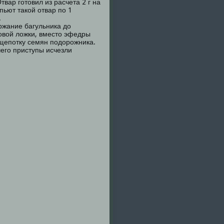
вар готовил из расчета 2 г на
пьют такой отвар по 1
.
ржание багульника до
ловой ложки, вместо эфедры
щепотку семян подорожника.
чего приступы исчезли