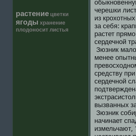
обыкновенную
черешки лис
растение
цветки
из крохотных
ягоды
хранение
за себя: кра
плодоносит
листья
растет прямо
сердечной тр
Зюзник малои
менее опытны
превосходно
средству при
сердечной с
подтверждена
экстрасистол
вызванных з
Зюзник собир
начинает сп
измельчают, 