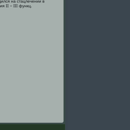
одился на стацлечении в
я II – III функц.