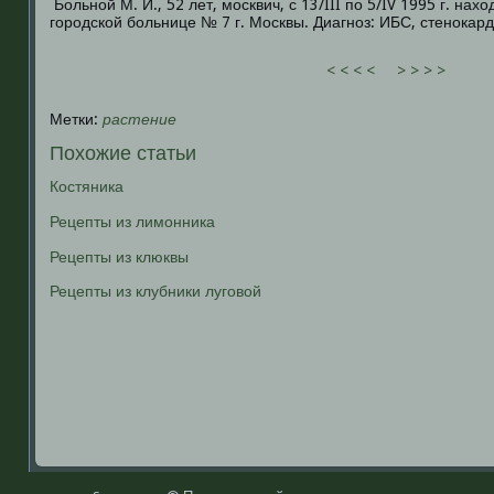
Больной М. И., 52 лет, москвич, с 13/III по 5/IV 1995 г. нах
городской больнице № 7 г. Москвы. Диагноз: ИБС, стенокарди
< < < <
> > > >
Метки:
растение
Похожие статьи
Костяника
Рецепты из лимонника
Рецепты из клюквы
Рецепты из клубники луговой