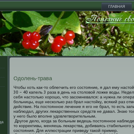
ГЛАВНАЯ
Одолень-трава
Чтобы хоть как-то облегчить его состояние, я дал ему насто
30 – 40 капель 3 раза в день на столовой ложке воды. Неде
себя настолько хорошо, что засомневался: а нужна ли опе
больницы, еще несколько раз брал настойку, всякий раз от
действие. На постоянное лечение я его не брал, то есть зап
наблюдал, других лекарственных средств не давал. Знаю тол
у него было вполне удовлетворительным.
Другое дело, когда за больным ведешь постоянное наблюде
да
то коррективы, меняешь лекарства, добиваясь стабильного 
состояния. Для иллюстрации приведу такой пример.