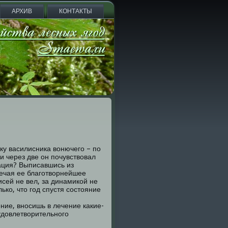
АРХИВ
КОНТАКТЫ
йку василисника вонючего – по
ли через две он почувствовал
рация? Выписавшись из
мечая ее благотворнейшее
исей не вел, за динамикой не
ько, что год спустя состояние
ние, вносишь в лечение какие-
удовлетворительного