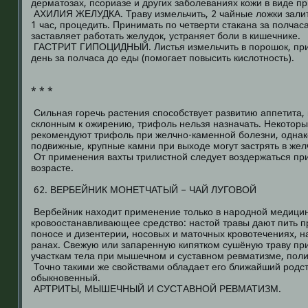
дерматозах, псориазе и других заболеваниях кожи в виде п
АХИЛИЯ ЖЕЛУДКА. Траву измельчить, 2 чайные ложки залить
1 час, процедить. Принимать по четверти стакана за полчас
заставляет работать желудок, устраняет боли в кишечнике.
ГАСТРИТ ГИПОЦИДНЫЙ. Листья измельчить в порошок, прин
день за полчаса до еды (помогает повысить кислотность).
* * *
Сильная горечь растения способствует развитию аппетита,
склонным к ожирению, трифоль нельзя назначать. Некотор
рекомендуют трифоль при желчно-каменной болезни, однако
подвижные, крупные камни при выходе могут застрять в жел
От применения вахты трилистной следует воздержаться при
возрасте.
62. ВЕРБЕЙНИК МОНЕТЧАТЫЙ – ЧАЙ ЛУГОВОЙ
Вербейник находит применение только в народной медицин
кровоостанавливающее средство: настой травы дают пить п
поносе и дизентерии, носовых и маточных кровотечениях, 
ранах. Свежую или запаренную кипятком сушёную траву пр
участкам тела при мышечном и суставном ревматизме, поли
Точно такими же свойствами обладает его ближайший родст
обыкновенный.
АРТРИТЫ, МЫШЕЧНЫЙ И СУСТАВНОЙ РЕВМАТИЗМ.