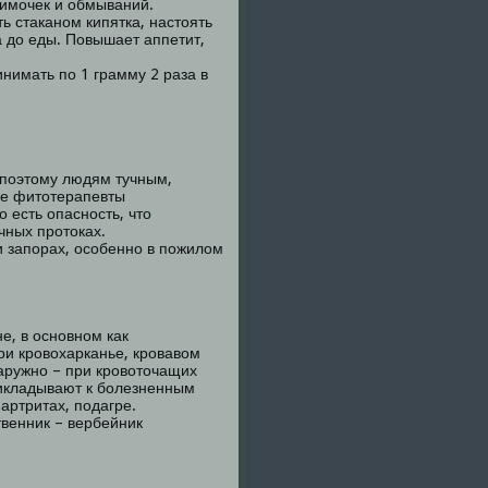
римочек и обмываний.
 стаканом кипятка, настоять
а до еды. Повышает аппетит,
имать по 1 грамму 2 раза в
 поэтому людям тучным,
ые фитотерапевты
 есть опасность, что
чных протоках.
 запорах, особенно в пожилом
е, в основном как
ри кровохарканье, кровавом
наружно – при кровоточащих
икладывают к болезненным
артритах, подагре.
венник – вербейник