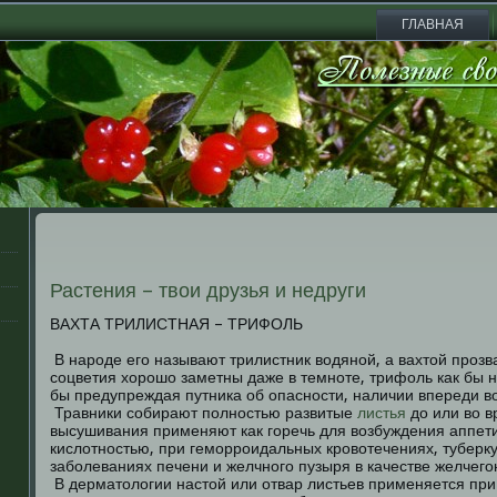
ГЛАВНАЯ
Растения – твои друзья и недруги
ВАХТА ТРИЛИСТНАЯ – ТРИФОЛЬ
В народе его называют трилистник водяной, а вахтой прозв
соцветия хорошо заметны даже в темноте, трифоль как бы не
бы предупреждая путника об опасности, наличии впереди в
Травники собирают полностью развитые
листья
до или во в
высушивания применяют как горечь для возбуждения аппетит
кислотностью, при геморроидальных кровотечениях, туберку
заболеваниях печени и желчного пузыря в качестве желчего
В дерматологии настой или отвар листьев применяется при