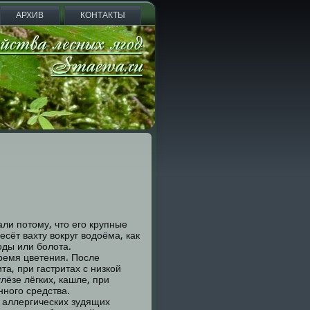
АРХИВ
КОНТАКТЫ
али потому, что его крупные
сёт вахту вокруг водоёма, как
оды или болота.
ремя цветения. После
а, при гастритах с низкой
лёзе лёгких, кашле, при
нного средства.
 аллергических зудящих