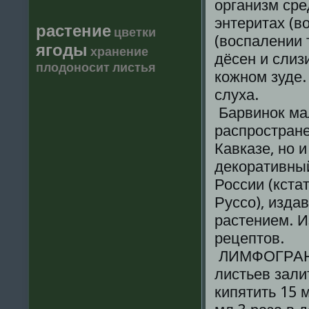
организм сре
энтеритах (в
растение
цветки
(воспалении 
ягоды
хранение
дёсен и слиз
плодоносит
листья
кожном зуде.
слуха.
Барвинок ма
распростране
Кавказе, но 
декоративный
России (кст
Руссо), изда
растением. И
рецептов.
ЛИМФОГРАНУ
листьев зали
кипятить 15 м