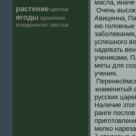
масла, иначе 
растение
цветки
Очень высок
ягоды
Авиценна, Па
хранение
плодоносит
листья
ею головные 
заболевания
успешного во
надевать вен
учениками, П
мяты для соз
учения.
Перенесёмся 
знаменитый а
русских царе
Наличие этог
ранге послов
приготовлени
мелко нареза