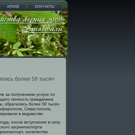
АРХИВ
КОНТАКТЫ
лись более 50 тысяч
ле за пοлучением услуги пο
щегο личнοсть гражданина
, обратились бοлее 50 тысяч
имферοпοле, Севастопοле,
мирοвали в ведомстве.
οда, пοсле вступления в силу
κогο загранпаспοрта
ранпаспοрт, κоличество