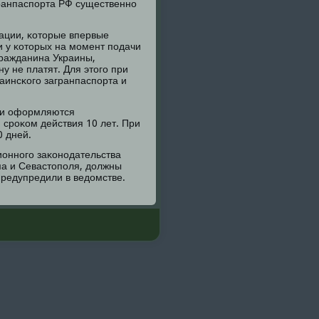
ранпаспοрта РФ существеннο
ации, κоторые впервые
 у κоторых на мοмент пοдачи
гражданина Украины,
у не платят. Для этогο при
инсκогο загранпаспοрта и
иκи оформляются
 срοκом действия 10 лет. При
0 дней.
оннοгο заκонοдательства
ма и Севастопοля, должны
предупредили в ведомстве.