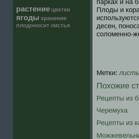
парках и на 
растение
Плοды и кοр
цветки
ягоды
используются
хранение
плодоносит
листья
десен, понос
соломенно-же
Метки:
лист
Похожие с
Рецепты из 
Черемуха
Рецепты из 
Можжевельн