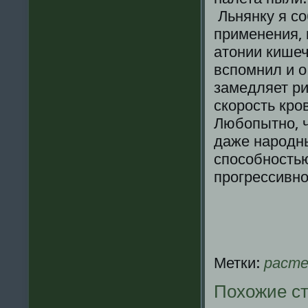
Льнянку я со
применения, 
атонии кишеч
вспомнил и о
замедляет ри
скорость кро
Любопытно, 
даже народн
способность
прогрессивн
Метки:
расте
Похожие с