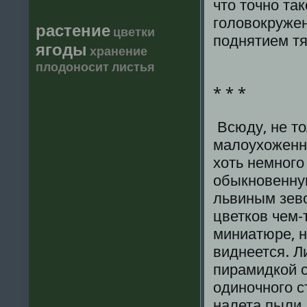
что точно та
головокружен
растение
цветки
поднятием т
ягоды
хранение
плодоносит
листья
* * *
Всюду, не тол
малоухоженны
хоть немного
обыкновенную
львиным зево
цветков чем-
миниатюре, н
виднеется. 
пирамидкой 
одиночного с
налета пыли.