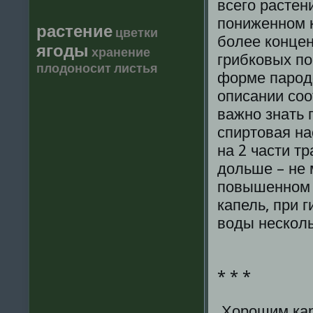
всего растен
пониженном к
растение
цветки
более конце
ягоды
хранение
грибковых по
плодоносит
листья
форме пародо
описании соо
важно знать 
спиртовая на
на 2 части т
дольше – не 
повышенном д
капель, при 
воды несколь
* * *
Хорошим кар